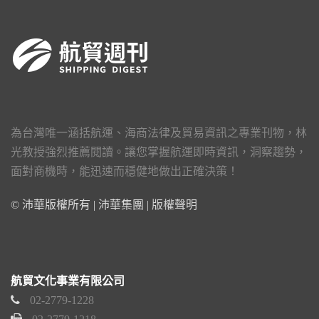
為台灣唯一涵括航運、海商法律及貿易資訊之專業刊物，林
光教授強烈推薦閱讀。讓您掌握航運即時資訊，洞察趨勢，
面對商機時，能迅速而穩健地做出正確決策！
© 沛華版權所有 | 沛華集團 |
版權聲明
航貿文化事業有限公司
02-2779-1228