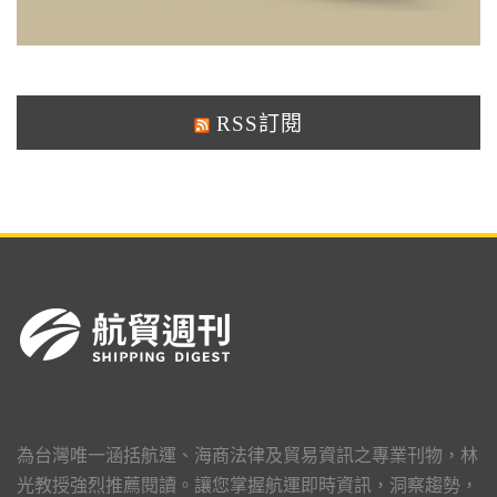
RSS訂閱
為台灣唯一涵括航運、海商法律及貿易資訊之專業刊物，林
光教授強烈推薦閱讀。讓您掌握航運即時資訊，洞察趨勢，