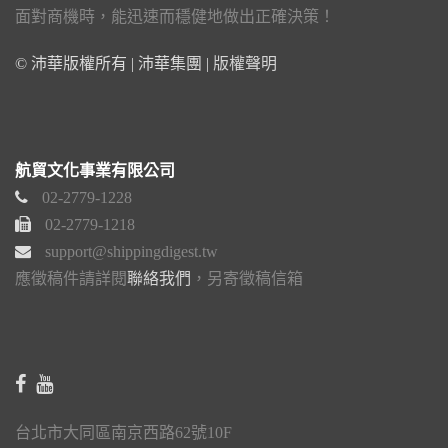
面對商機時，能迅速而穩健地做出正確決策！
© 沛華版權所有 | 沛華集團 |
版權聲明
航貿文化事業有限公司
02-2779-1228
02-2779-1218
support@shippingdigest.tw
應徵稿件請詳閱
聯絡我們
，另寄徵稿信箱
台北市大同區南京西路62號10F