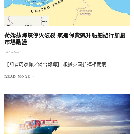
荷姆茲海峽停火破裂 航運保費飆升船舶避行加劇
市場動盪
2026-07-23
【記者周家仰／綜合報導】 根據英國航運相關網...
READ MORE