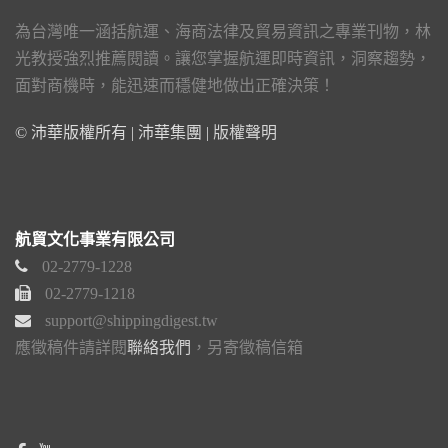
為台灣唯一涵括航運、海商法律及貿易資訊之專業刊物，林
光教授強烈推薦閱讀。讓您掌握航運即時資訊，洞察趨勢，
面對商機時，能迅速而穩健地做出正確決策！
© 沛華版權所有 | 沛華集團 |
版權聲明
航貿文化事業有限公司
02-2779-1228
02-2779-1218
support@shippingdigest.tw
應徵稿件請詳閱
聯絡我們
，另寄徵稿信箱