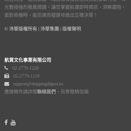
光教授強烈推薦閱讀。讓您掌握航運即時資訊，洞察趨勢，
面對商機時，能迅速而穩健地做出正確決策！
© 沛華版權所有 | 沛華集團 |
版權聲明
航貿文化事業有限公司
02-2779-1228
02-2779-1218
support@shippingdigest.tw
應徵稿件請詳閱
聯絡我們
，另寄徵稿信箱