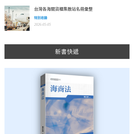
台灣各海關貨櫃集散站名冊彙整
特別收錄
2026-05-05
新書快遞