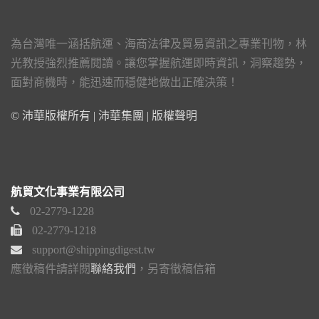
為台灣唯一涵括航運、海商法律及貿易資訊之專業刊物，林
光教授強烈推薦閱讀。讓您掌握航運即時資訊，洞察趨勢，
面對商機時，能迅速而穩健地做出正確決策！
© 沛華版權所有 | 沛華集團 |
版權聲明
航貿文化事業有限公司
02-2779-1228
02-2779-1218
support@shippingdigest.tw
應徵稿件請詳閱
聯絡我們
，另寄徵稿信箱