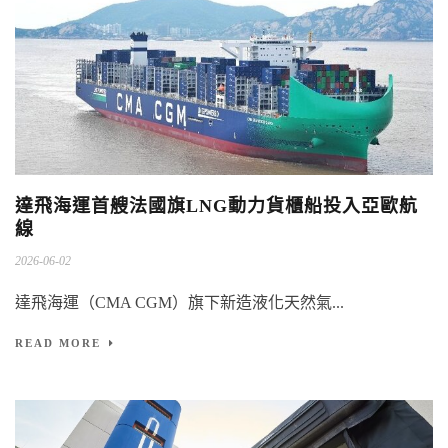
達飛海運首艘法國旗LNG動力貨櫃船投入亞歐航
線
2026-06-02
達飛海運（CMA CGM）旗下新造液化天然氣...
READ MORE