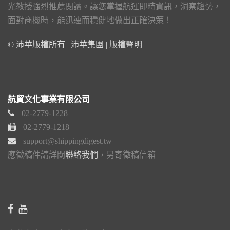
光教授強烈推薦閱讀。讓您掌握航運即時資訊，洞察趨勢，
面對商機時，能迅速而穩健地做出正確決策！
© 沛華版權所有 | 沛華集團 |
版權聲明
航貿文化事業有限公司
02-2779-1228
02-2779-1218
support@shippingdigest.tw
應徵稿件請詳閱
聯絡我們
，另寄徵稿信箱