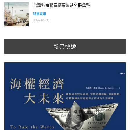
台灣各海關貨櫃集散站名冊彙整
特別收錄
2026-05-05
新書快遞