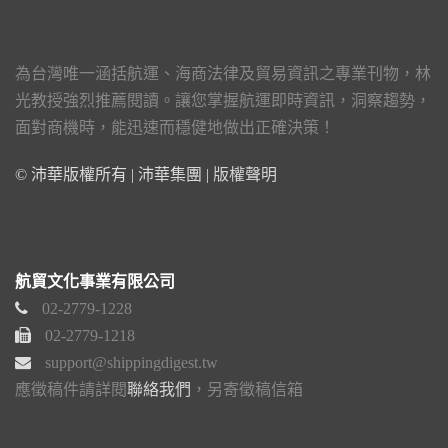
為台灣唯一涵括航運、海商法律及貿易資訊之專業刊物，林
光教授強烈推薦閱讀。讓您掌握航運即時資訊，洞察趨勢，
面對商機時，能迅速而穩健地做出正確決策！
© 沛華版權所有 | 沛華集團 |
版權聲明
航貿文化事業有限公司
02-2779-1228
02-2779-1218
support@shippingdigest.tw
應徵稿件請詳閱
聯絡我們
，另寄徵稿信箱