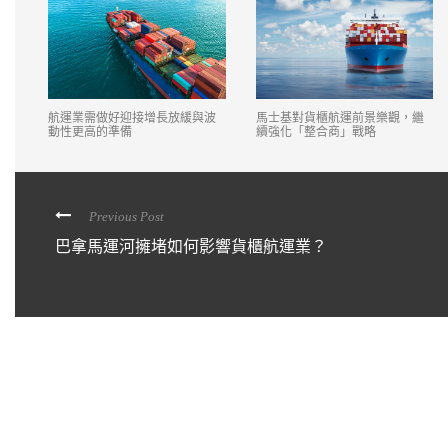
航運業需做好迎接增長放緩與波
馬士基對貨櫃航運前景樂觀，繼
動性更高的準備
續強化「整合商」戰略
Previous Post
巴拿馬運河擁堵如何影響貨櫃航運業？