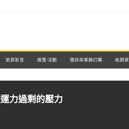
航貿影音
展覽/活動
雜誌與書籍訂購
船期資
業運力過剩的壓力