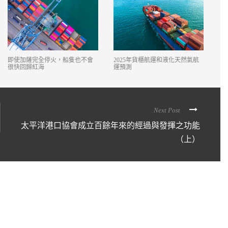
即使加薩完全停火，船隻也不會
2025年貨櫃航運和液化天然氣航
很快回歸紅海
運預測
Next Post
太平洋港口協會成立百餘年來的經過與發揮之功能
（上）