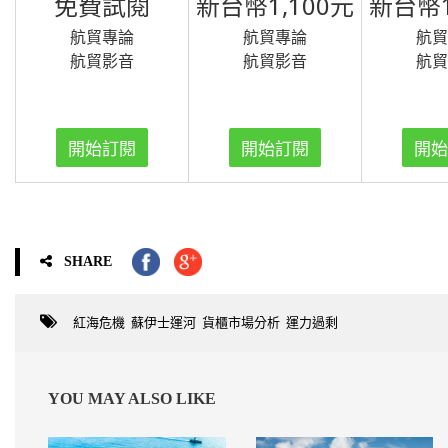
免費試閱
新台幣1,100元
新台幣1
航貿專論
航貿專論
航
航貿影音
航貿影音
航
開始訂閱
開始訂閱
開
SHARE
紅海危機
,
蘇伊士運河
,
貨櫃市場分析
,
運力過剩
YOU MAY ALSO LIKE