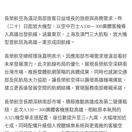
長榮航空為滿足南部旅客日益增長的旅遊與商務需求，昨
（二十）日起放大機型，以空中巴士A330－300廣體客機導
入高雄出發航線，涵蓋東京、上海及澳門三大航點，放大機
型首航班為高雄－東京成田航線。
長榮航空總經理孫嘉明表示，因應南部市場需求增溫並看好
未來發展潛力，此次航線布局的優化，展現長榮航空深耕南
台灣市場、推進整體航網策略的具體成果，同時也感謝交通
部及民航局大力協助，讓長榮航空得以擴增高雄機場運能，
建立更長遠發展空間的航網結構，實現服務南部鄉親承諾。
長榮航空長期深耕南部市場，積極推動高雄成為第二營運樞
紐，此次A330－300廣體客機進駐高雄，相較原本執飛的
A321機型單走道配置，座位數提升至三○九席，大幅增加近
七成，同時配備升級個人視聽娛樂系統與更寬敞的客艙空