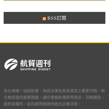
RSS訂閱
為台灣唯一涵括航運、海商法律及貿易資訊之專業刊物，林
光教授強烈推薦閱讀。讓您掌握航運即時資訊，洞察趨勢，
面對商機時，能迅速而穩健地做出正確決策！