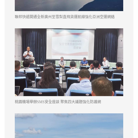
聯邦快遞開通全新廣州至雪梨直飛貨運航線強化亞洲空運網絡
桃園機場舉辦SMS安全座談 聚焦四大議題強化防護網