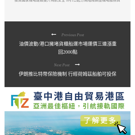
投資國家機場建設提升飛航安全 9月1日起分兩階段調整機場服務費
Previous Post
油價波動/港口擁堵貨櫃船運市場運價三連漲重
回2000點
Next Post
伊朗推比特幣保險機制 行經荷姆茲船舶可投保