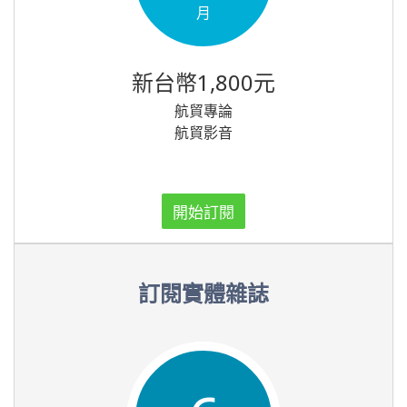
月
新台幣1,800元
航貿專論
航貿影音
開始訂閱
訂閱實體雜誌