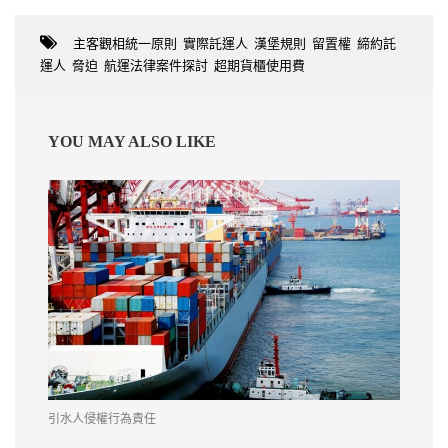
主客觀相統一原則
,
實際託運人
,
漢堡規則
,
留置權
,
締約託
運人
,
脅迫
,
航運法律案件探討
,
超期貨櫃使用費
YOU MAY ALSO LIKE
引水人侵權行為責任