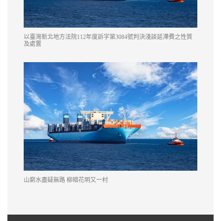
以臺灣新北地方法院112年度訴字第3084號判決淺談延滯費之性質
及處置
山窮水盡疑無路 柳暗花明又一村