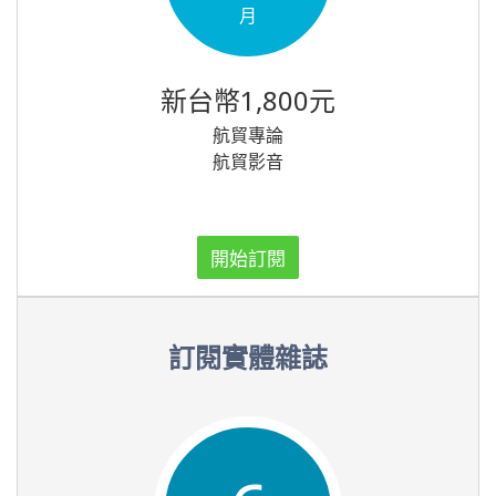
月
新台幣1,800元
航貿專論
航貿影音
開始訂閱
訂閱實體雜誌