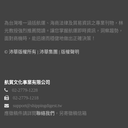
為台灣唯一涵括航運、海商法律及貿易資訊之專業刊物，林
光教授強烈推薦閱讀。讓您掌握航運即時資訊，洞察趨勢，
面對商機時，能迅速而穩健地做出正確決策！
© 沛華版權所有 | 沛華集團 |
版權聲明
航貿文化事業有限公司
02-2779-1228
02-2779-1218
support@shippingdigest.tw
應徵稿件請詳閱
聯絡我們
，另寄徵稿信箱