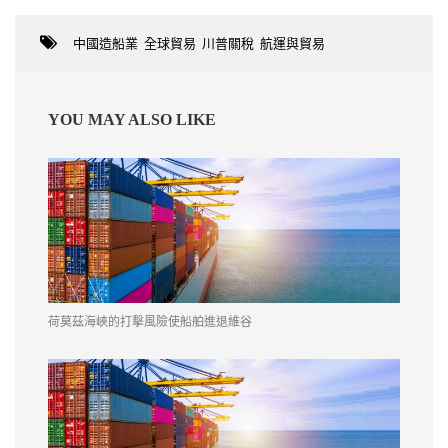
中國造船業
,
全球貿易
,
川普關稅
,
航運與貿易
YOU MAY ALSO LIKE
荷莫茲海峽的打擊風險使船舶進退維谷