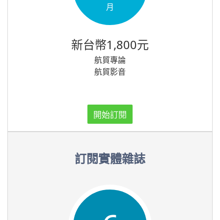
月
新台幣1,800元
航貿專論
航貿影音
開始訂閱
訂閱實體雜誌