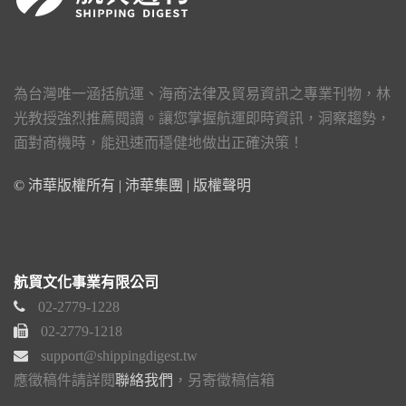
為台灣唯一涵括航運、海商法律及貿易資訊之專業刊物，林
光教授強烈推薦閱讀。讓您掌握航運即時資訊，洞察趨勢，
面對商機時，能迅速而穩健地做出正確決策！
© 沛華版權所有 | 沛華集團 |
版權聲明
航貿文化事業有限公司
02-2779-1228
02-2779-1218
support@shippingdigest.tw
應徵稿件請詳閱
聯絡我們
，另寄徵稿信箱