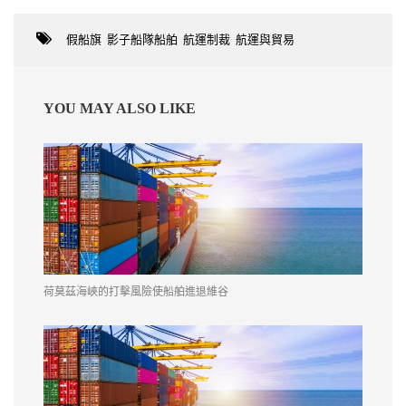
假船旗
,
影子船隊船舶
,
航運制裁
,
航運與貿易
YOU MAY ALSO LIKE
荷莫茲海峽的打擊風險使船舶進退維谷