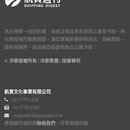
為台灣唯一涵括航運、海商法律及貿易資訊之專業刊物，林
光教授強烈推薦閱讀。讓您掌握航運即時資訊，洞察趨勢，
面對商機時，能迅速而穩健地做出正確決策！
© 沛華版權所有 | 沛華集團 |
版權聲明
航貿文化事業有限公司
02-2779-1228
02-2779-1218
support@shippingdigest.tw
應徵稿件請詳閱
聯絡我們
，另寄徵稿信箱