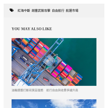
紅海中斷
,
胡塞武裝攻擊
,
自由航行
,
航運市場
YOU MAY ALSO LIKE
油輪遇襲打斷荷莫茲復甦 航行自由與收費爭議升高