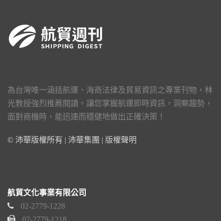
為台灣唯一涵括航運、海商法律及貿易資訊之專業刊物，林
光教授強烈推薦閱讀。讓您掌握航運即時資訊，洞察趨勢，
面對商機時，能迅速而穩健地做出正確決策！
© 沛華版權所有 | 沛華集團 |
版權聲明
航貿文化事業有限公司
02-2779-1228
02-2779-1218