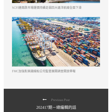
SCFI連兩跌市場運價持續走弱四大遠洋航線全面下滑
FMC加強對美國線船公司監管展開調查開放舉報
Previous Post
202417期－總編輯的話