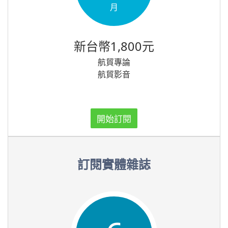
月
新台幣1,800元
航貿專論
航貿影音
開始訂閱
訂閱實體雜誌