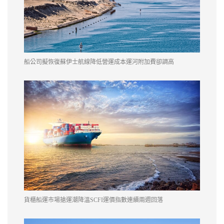
船公司擬恢復蘇伊士航線降低營運成本運河附加費卻調高
貨櫃船運市場搶運潮降溫SCFI運價指數連續兩週回落