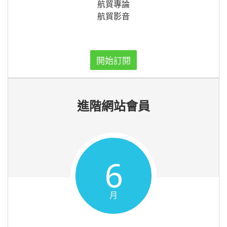
航貿專論
航貿影音
開始訂閱
進階網站會員
6
月