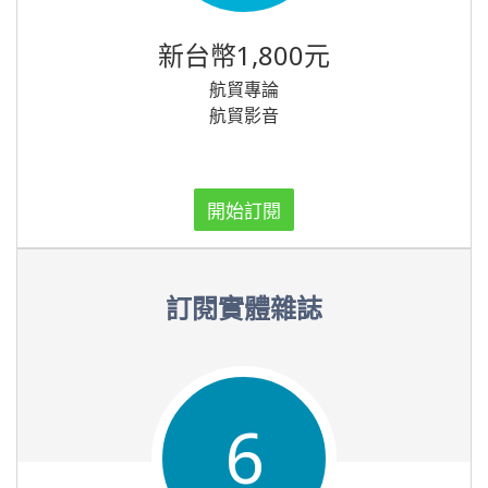
新台幣1,800元
航貿專論
航貿影音
開始訂閱
訂閱實體雜誌
6