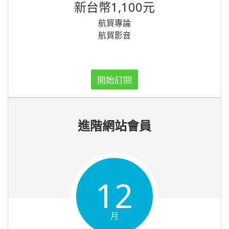
新台幣1,100元
航貿專論
航貿影音
開始訂閱
進階網站會員
12
月