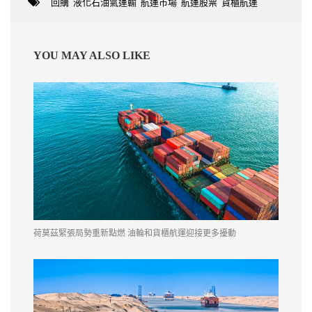
回購
,
液化石油氣運輸
,
航運市場
,
航運股票
,
貨櫃航運
YOU MAY ALSO LIKE
荷莫茲緊張局勢重新點燃 油輪和貨櫃航運迎接更多擾動