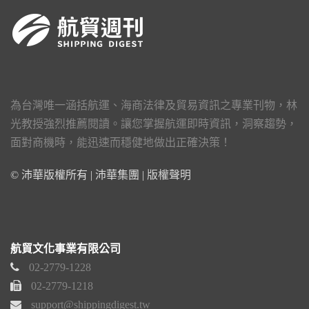
為台灣唯一涵括航運、海商法律及貿易資訊之專業刊物，林
光教授強烈推薦閱讀。讓您掌握航運即時資訊，洞察趨勢，
面對商機時，能迅速而穩健地做出正確決策！
© 沛華版權所有 | 沛華集團 |
版權聲明
航貿文化事業有限公司
02-2779-1228
02-2779-1218
support@shippingdigest.tw