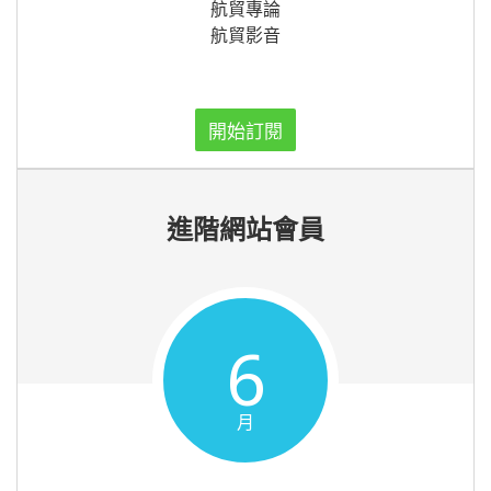
航貿專論
航貿影音
開始訂閱
進階網站會員
6
月