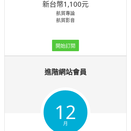
新台幣1,100元
航貿專論
航貿影音
開始訂閱
進階網站會員
12
月