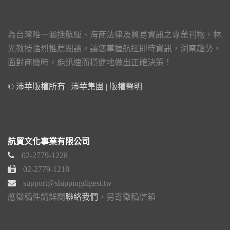
為台灣唯一涵括航運、海商法律及貿易資訊之專業刊物，林
光教授強烈推薦閱讀。讓您掌握航運即時資訊，洞察趨勢，
面對商機時，能迅速而穩健地做出正確決策！
© 沛華版權所有 | 沛華集團 |
版權聲明
航貿文化事業有限公司
02-2779-1228
02-2779-1218
support@shippingdigest.tw
應徵稿件請詳閱
聯絡我們
，另寄徵稿信箱