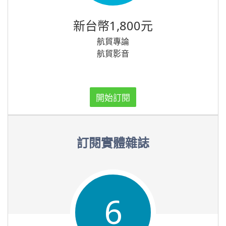
新台幣1,800元
航貿專論
航貿影音
開始訂閱
訂閱實體雜誌
6