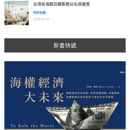
台灣各海關貨櫃集散站名冊彙整
特別收錄
2026-05-05
新書快遞