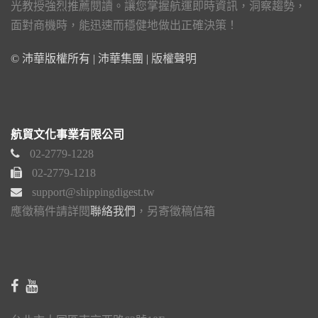
光教授強烈推薦閱讀。讓您掌握航運即時資訊，洞察趨勢，
面對商機時，能迅速而穩健地做出正確決策！
© 沛華版權所有 | 沛華集團 |
版權聲明
航貿文化事業有限公司
02-2779-1228
02-2779-1218
support@shippingdigest.tw
應徵稿件請詳閱
聯絡我們
，另寄徵稿信箱