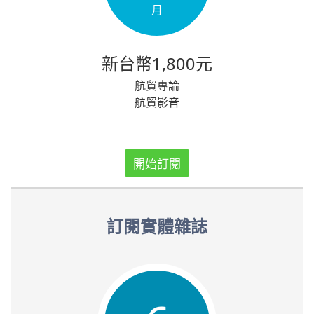
月
新台幣1,800元
航貿專論
航貿影音
開始訂閱
訂閱實體雜誌