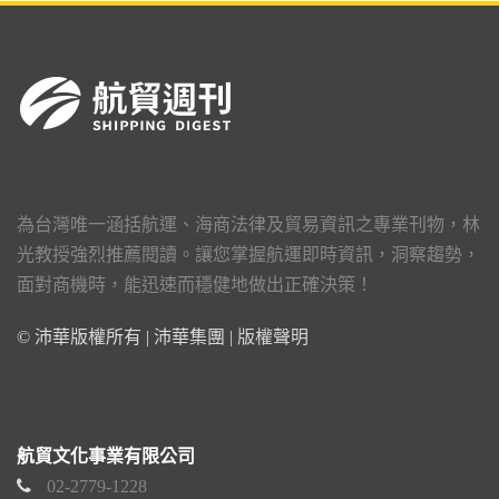
為台灣唯一涵括航運、海商法律及貿易資訊之專業刊物，林
光教授強烈推薦閱讀。讓您掌握航運即時資訊，洞察趨勢，
面對商機時，能迅速而穩健地做出正確決策！
© 沛華版權所有 | 沛華集團 |
版權聲明
航貿文化事業有限公司
02-2779-1228