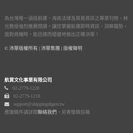
為台灣唯一涵括航運、海商法律及貿易資訊之專業刊物，林
光教授強烈推薦閱讀。讓您掌握航運即時資訊，洞察趨勢，
面對商機時，能迅速而穩健地做出正確決策！
© 沛華版權所有 | 沛華集團 |
版權聲明
航貿文化事業有限公司
02-2779-1228
02-2779-1218
support@shippingdigest.tw
應徵稿件請詳閱
聯絡我們
，另寄徵稿信箱