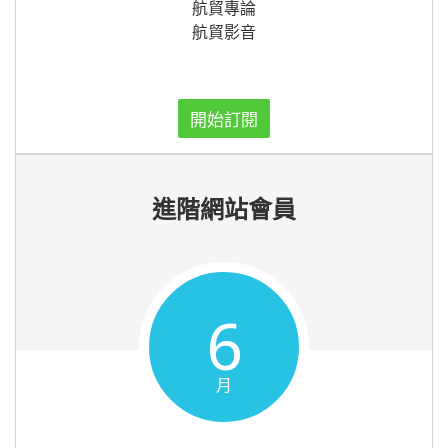
航貿專論
航貿影音
開始訂閱
進階網站會員
6
月