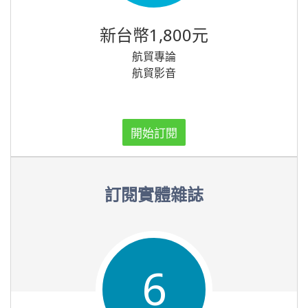
新台幣1,800元
航貿專論
航貿影音
開始訂閱
訂閱實體雜誌
6