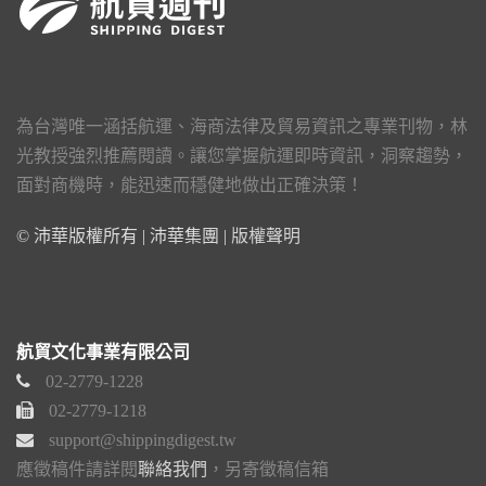
為台灣唯一涵括航運、海商法律及貿易資訊之專業刊物，林
光教授強烈推薦閱讀。讓您掌握航運即時資訊，洞察趨勢，
面對商機時，能迅速而穩健地做出正確決策！
© 沛華版權所有 | 沛華集團 |
版權聲明
航貿文化事業有限公司
02-2779-1228
02-2779-1218
support@shippingdigest.tw
應徵稿件請詳閱
聯絡我們
，另寄徵稿信箱