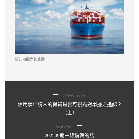
裝卸期間之起算點
Previous Post
信用狀申請人的提貨是否可視為對單據之追認？
（上）
Next Post
202509期－總編輯的話