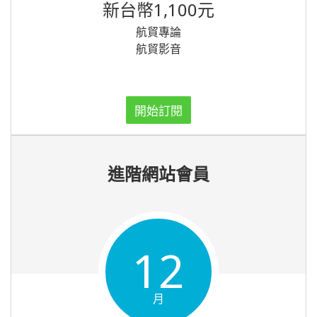
新台幣1,100元
航貿專論
航貿影音
開始訂閱
進階網站會員
12
月