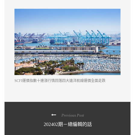
SCFI運價指數十連漲行情回落四大遠洋航線運價全面走跌
Previous Post
202402期－總編輯的話