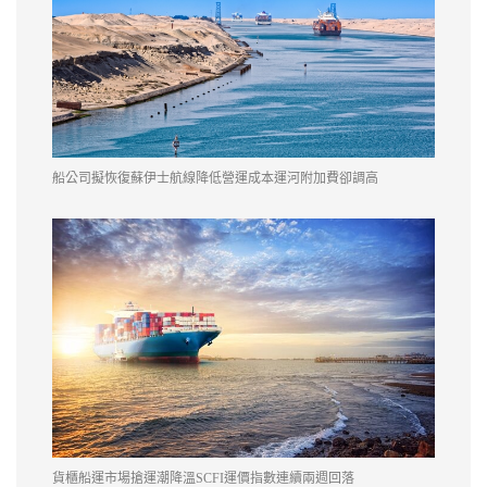
船公司擬恢復蘇伊士航線降低營運成本運河附加費卻調高
貨櫃船運市場搶運潮降溫SCFI運價指數連續兩週回落