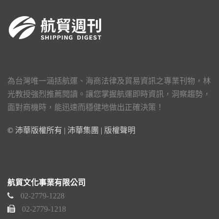
為台灣唯一涵括航運、海商法律及貿易資訊之專業刊物，林
光教授強烈推薦閱讀。讓您掌握航運即時資訊，洞察趨勢，
面對商機時，能迅速而穩健地做出正確決策！
© 沛華版權所有 | 沛華集團 |
版權聲明
航貿文化事業有限公司
02-2779-1228
02-2779-1218