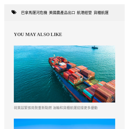
巴拿馬運河危機
,
美國農產品出口
,
航港經營
,
貨櫃航運
YOU MAY ALSO LIKE
荷莫茲緊張局勢重新點燃 油輪和貨櫃航運迎接更多擾動