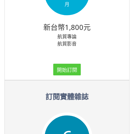
月
新台幣1,800元
航貿專論
航貿影音
開始訂閱
訂閱實體雜誌