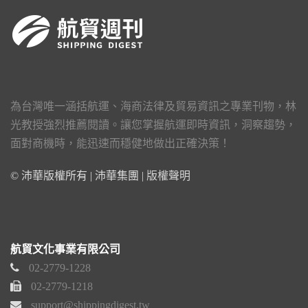
為台灣唯一涵括航運、海商法律及貿易資訊之專業刊物，林
光教授強烈推薦閱讀。讓您掌握航運即時資訊，洞察趨勢，
面對商機時，能迅速而穩健地做出正確決策！
© 沛華版權所有 | 沛華集團 |
版權聲明
航貿文化事業有限公司
02-2779-1228
02-2779-1218
support@shippingdigest.tw