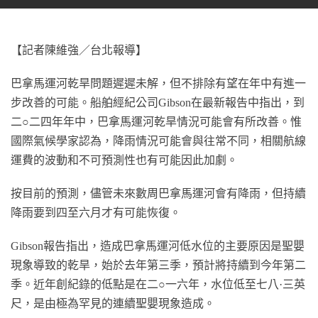
【記者陳維強／台北報導】
巴拿馬運河乾旱問題遲遲未解，但不排除有望在年中有進一
步改善的可能。船舶經紀公司Gibson在最新報告中指出，到
二○二四年年中，巴拿馬運河乾旱情況可能會有所改善。惟
國際氣候學家認為，降雨情況可能會與往常不同，相關航線
運費的波動和不可預測性也有可能因此加劇。
按目前的預測，儘管未來數周巴拿馬運河會有降雨，但持續
降雨要到四至六月才有可能恢復。
Gibson報告指出，造成巴拿馬運河低水位的主要原因是聖嬰
現象導致的乾旱，始於去年第三季，預計將持續到今年第二
季。近年創紀錄的低點是在二○一六年，水位低至七八·三英
尺，是由極為罕見的連續聖嬰現象造成。