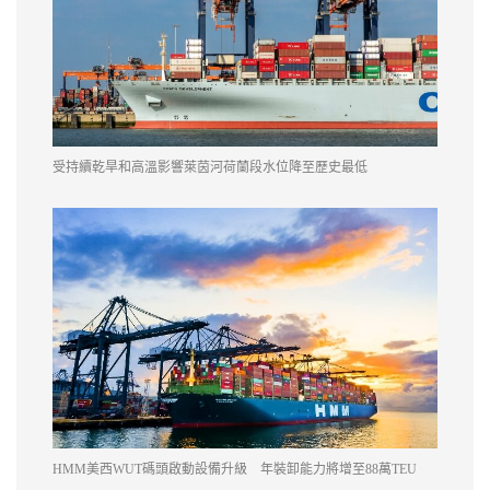
受持續乾旱和高溫影響萊茵河荷蘭段水位降至歷史最低
HMM美西WUT碼頭啟動設備升級 年裝卸能力將增至88萬TEU