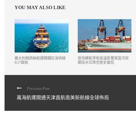
YOU MAY ALSO LIKE
義大利梅西納航運開闢紅海快線
受持續乾旱和高溫影響萊茵河荷
8/27啟航
蘭段水位降至歷史最低
Previous Post
萬海航運開通天津直航南美新航線全球佈局