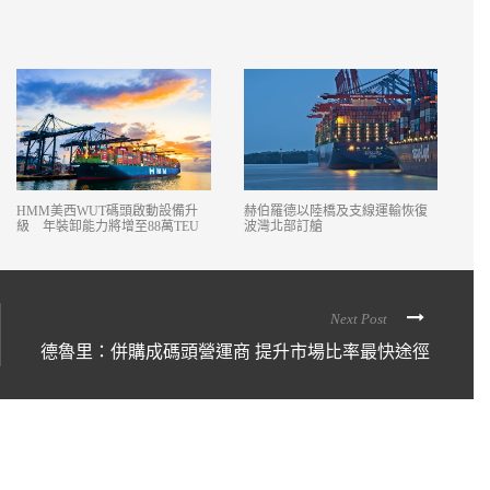
HMM美西WUT碼頭啟動設備升
赫伯羅德以陸橋及支線運輸恢復
級 年裝卸能力將增至88萬TEU
波灣北部訂艙
Next Post
德魯里：併購成碼頭營運商 提升市場比率最快途徑