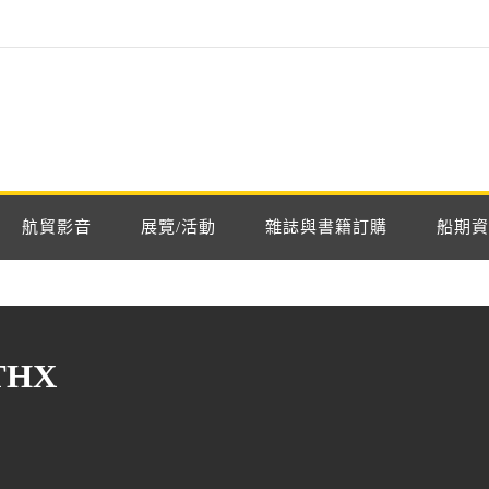
航貿影音
展覽/活動
雜誌與書籍訂購
船期資
HX