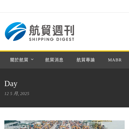
關於航貿
航貿消息
航貿專論
MABR
Day
12 5 月, 2025