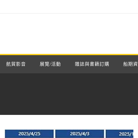
航貿影音
展覽/活動
雜誌與書籍訂購
船期資