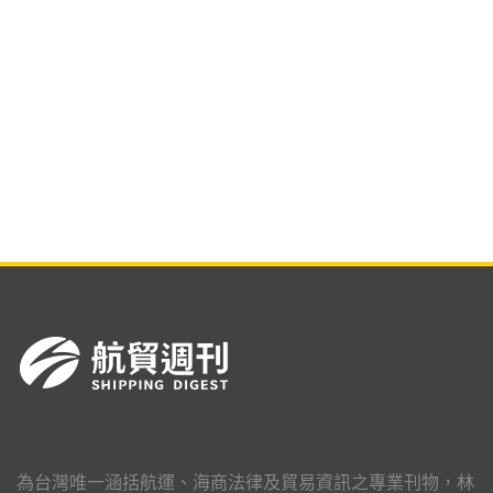
為台灣唯一涵括航運、海商法律及貿易資訊之專業刊物，林