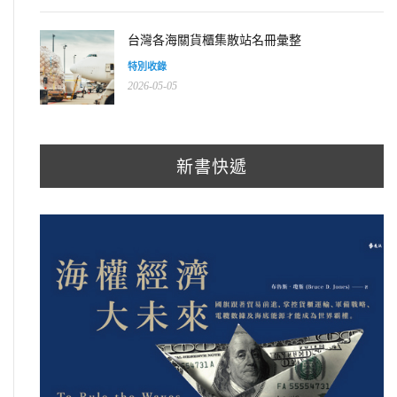
台灣各海關貨櫃集散站名冊彙整
特別收錄
2026-05-05
新書快遞