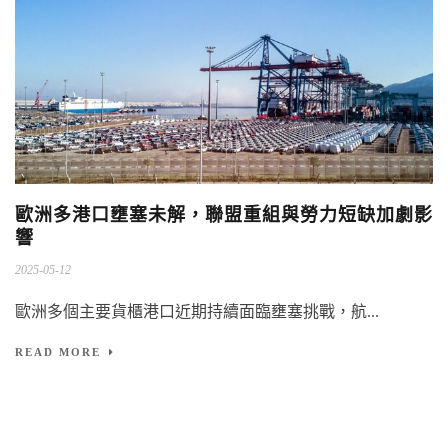
歐洲多港口壅塞未解，聯盟重組與勞力短缺加劇影
響
2025-05-12
歐洲多個主要貨櫃港口近期持續面臨壅塞挑戰，航...
READ MORE