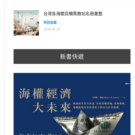
台灣各海關貨櫃集散站名冊彙整
特別收錄
2026-05-05
新書快遞