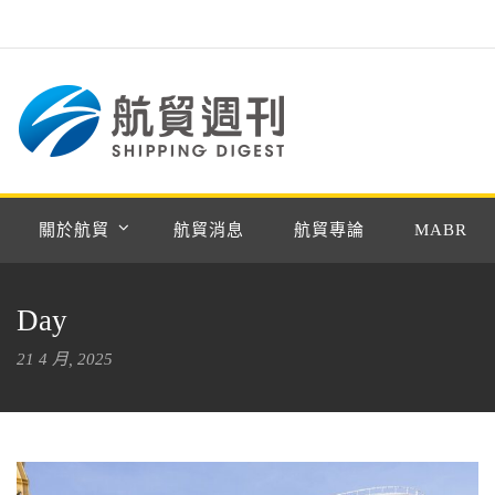
關於航貿
航貿消息
航貿專論
MABR
Day
21 4 月, 2025