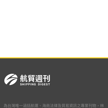
為台灣唯一涵括航運、海商法律及貿易資訊之專業刊物，林