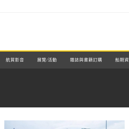
航貿影音
展覽/活動
雜誌與書籍訂購
船期資