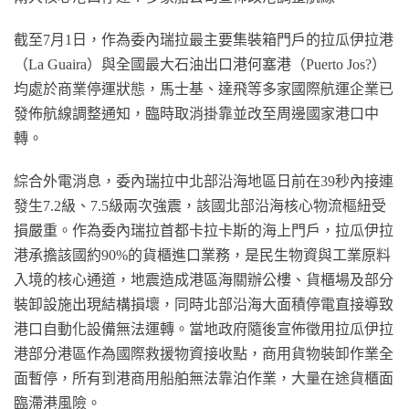
截至7月1日，作為委內瑞拉最主要集裝箱門戶的拉瓜伊拉港
（La Guaira）與全國最大石油出口港何塞港（Puerto Jos?）
均處於商業停運狀態，馬士基、達飛等多家國際航運企業已
發佈航線調整通知，臨時取消掛靠並改至周邊國家港口中
轉。
綜合外電消息，委內瑞拉中北部沿海地區日前在39秒內接連
發生7.2級、7.5級兩次強震，該國北部沿海核心物流樞紐受
損嚴重。作為委內瑞拉首都卡拉卡斯的海上門戶，拉瓜伊拉
港承擔該國約90%的貨櫃進口業務，是民生物資與工業原料
入境的核心通道，地震造成港區海關辦公樓、貨櫃場及部分
裝卸設施出現結構損壞，同時北部沿海大面積停電直接導致
港口自動化設備無法運轉。當地政府隨後宣佈徵用拉瓜伊拉
港部分港區作為國際救援物資接收點，商用貨物裝卸作業全
面暫停，所有到港商用船舶無法靠泊作業，大量在途貨櫃面
臨滯港風險。