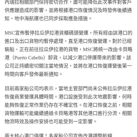
內瑞拉相關部門保持密切合作，盡可能降低此次事件對客戶
供應鏈造成的影響，並將根據港口恢復情況及時發佈後續通
知，地中海航運也已同步採取應急措施。
MSC宣佈暫停拉瓜伊拉港貨櫃碼頭營運，所有經由該港口的
進口及出口貨物均暫停處理，直至港口恢復營運。對於已經
裝船、正在前往拉瓜伊拉港的貨物，MSC將統一改由卡貝略
港（Puerto Cabello）卸貨，以減少港口停運帶來的影響。該
公司正持續密切關注當地情況，並將在港口恢復運營後第一
時間向客戶發佈最新通知。
目前兩家船公司均表示，當地主管部門尚未公佈拉瓜伊拉港
恢復商業營運具體時間。港口設施受到此次地震影響，何時
能夠恢復正常作業仍存在不確定性。在港口恢復之前，相關
貨物運輸可能繼續通過卡貝略港等其他港口進行分流，相關
物流時效及操作安排也可能受到一定影響。
兩大核心港口停運！多家船公司宣佈改港調整航線