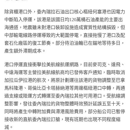
除貨櫃港口外，委內瑞拉石油出口核心樞紐何塞港也因電力
中斷陷入停運，該港是該國日均120萬桶石油產能的主要出
海通道，地震雖未對港口裝卸設施造成實質性結構損毀，但
中部輸電線路停運導致的大範圍停電，直接拖慢了港口及配
套石化廠區的復工節奏。部分待泊油輪已在錨地等待多日，
產生額外滯期成本。
港口停運直接衝擊拉美航線航運網路，目前麥司克、達飛、
中遠海運等主營拉美航線航商均已發佈客戶通知，臨時取消
加拉瓜伊拉港的航次，將原計劃運往該港的貨物調整至巴拿
馬科隆港、哥倫比亞卡塔赫納港等周邊樞紐港口中轉，再通
過支線或陸運方式轉運至委內瑞拉其他可用港口。受航線調
整影響，發往委內瑞拉的貨物整體時效預計延誤五至十天，
同時將產生中轉附加費與滯港風險費用，部分船公司已暫停
接收新的直航委內瑞拉訂艙，現有班期也出現不同程度縮
減。