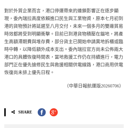
對於外貿企業而言，港口停運帶來的連鎖影響正在逐步顯
現，委內瑞拉高度依賴進口民生與工業物資，原本七月初到
港的貨物預計將延遲至八月交付，未來一個多月的雙邊貿易
時效都將受到明顯衝擊。目前已到港貨物積壓在錨地，將產
生高額滯期費與堆存費，部分貨主已開始申請異地拆櫃或臨
時中轉，以降低額外成本支出。委內瑞拉官方尚未公佈兩大
港口的具體恢復時間表，當地救援工作仍在持續進行，電力
部門正在優先搶修民生與救援相關供電線路，港口商用供電
恢復尚未排上優先日程。
（中華日報航運版20260706）
SHARE