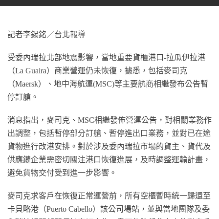
記者李錫銘／台北報導
受委內瑞拉北部地震影響，當地重要貨櫃港口-拉瓜伊拉港
（La Guaira）商業營運仍未恢復，據悉，包括麥司克
（Maersk）、地中海航運(MSC)等主要航商相繼發布公告暫
停訂艙。
消息指出，麥司克、MSC相繼發佈營運公告，對相關業務作
出調整，包括暫停部分訂艙、暫停進出口業務，並對已在途
貨物進行改港安排。對於涉及委內瑞拉市場的貨主、貨代及
供應鏈企業需密切關注港口恢復進展，及時調整運輸計畫，
避免貨物交付受到進一步影響。
麥司克求客戶在恢復正常運營前，所有空櫃暫時統一歸還至
卡貝略港（Puerto Cabello）該公司場站，並與當地團隊及委