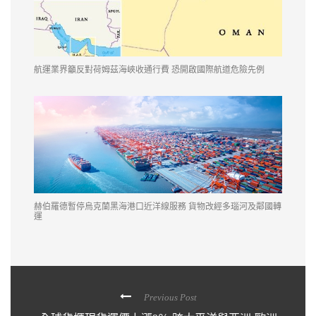
航運業界籲反對荷姆茲海峽收通行費 恐開啟國際航道危險先例
赫伯羅德暫停烏克蘭黑海港口近洋線服務 貨物改經多瑙河及鄰國轉
運
Previous Post