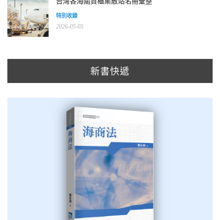
台灣各海關貨櫃集散站名冊彙整
特別收錄
2026-05-05
新書快遞