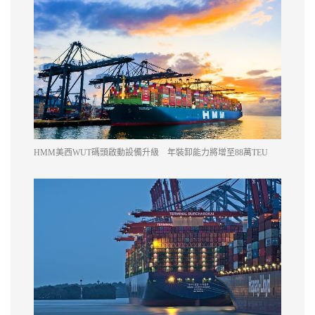
HMM美西WUT碼頭啟動設備升級 年裝卸能力將增至88萬TEU