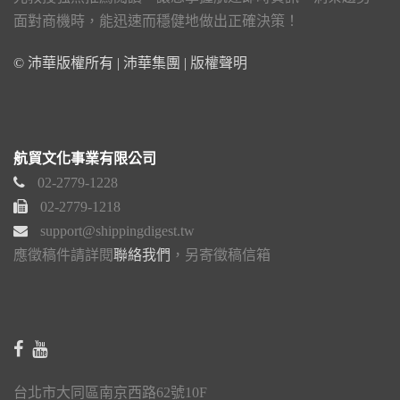
面對商機時，能迅速而穩健地做出正確決策！
© 沛華版權所有 | 沛華集團 |
版權聲明
航貿文化事業有限公司
02-2779-1228
02-2779-1218
support@shippingdigest.tw
應徵稿件請詳閱
聯絡我們
，另寄徵稿信箱
台北市大同區南京西路62號10F