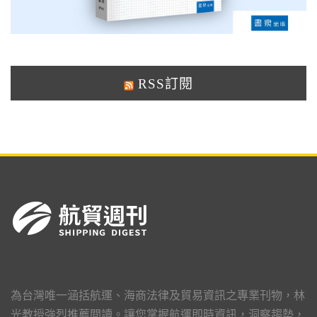
RSS訂閱
為台灣唯一涵括航運、海商法律及貿易資訊之專業刊物，林
光教授強烈推薦閱讀。讓您掌握航運即時資訊，洞察趨勢，