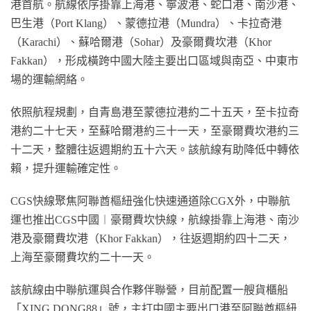
港首航。航線依序掛靠上海港、寧波港、蛇口港、南沙港、
巴生港（Port Klang）、蒙德拉港（Mundra）、卡拉奇港
（Karachi）、蘇哈爾港（Sohar）及豪爾費坎港（Khor
Fakkan），形成橫跨中國大陸主要出口區域與南亞、中東市
場的運輸網絡。
依照航程規劃，自青島港至蒙德拉港約二十五天，至卡拉奇
港約二十七天，至蘇哈爾港約三十一天，至豪爾費坎港約三
十二天，整體往返週期約五十六天。該航線有助降低中轉依
賴，提升運輸確定性。
CGS快線聚焦阿聯酋樞紐強化快速通道除CGX外，中聯航
運也推出CGS中國︱豪爾費坎快線，航線掛靠上海港、南沙
港及豪爾費坎港（Khor Fakkan），往返週期約四十二天，
上海至豪爾費坎約二十一天。
該航線由中聯航運與合作夥伴聯營，目前配置一艘貨櫃船
「XING DONG88」號，主打中國主要出口港至阿聯酋樞紐