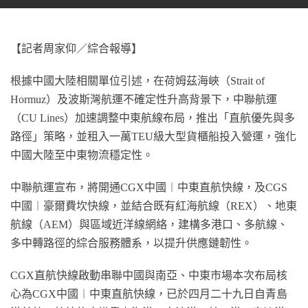
【記者周家仰／綜合報導】
根據中國大陸相關單位引述，在荷姆茲海峽（Strait of
Hormuz）及波斯灣航運不確定性升高背景下，中聯航運
（CU Lines）加速調整中東航線布局，推出「直航優先與多
路徑」策略，並租入一萬TEU級大型貨櫃船投入營運，強化
中國大陸至中東物流穩定性。
中聯航運宣布，將開通CGX中國︱中東直航快線，及CGS
中國︱豪爾費坎快線，並結合既有紅海航線（REX）、地東
航線（AEM）與區域近洋線網絡，建構多港口、多航線、
多中轉路徑的綜合服務體系，以提升供應鏈韌性。
CGX直航快線啟動串聯中國與南亞、中東市場本次布局核
心為CGX中國︱中東直航快線，已於四月二十九日自青島