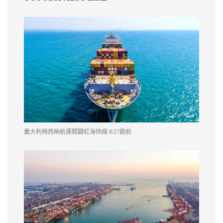
義大利梅西納航運開闢紅海快線 8/27啟航