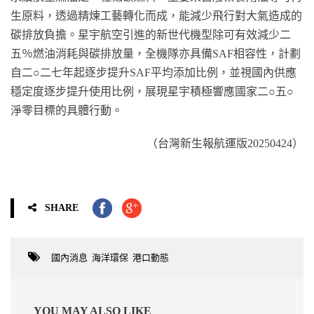
生原料，透過精煉工藝轉化而成，能減少飛行對大氣造成的
碳排放負擔。星宇航空引進的新世代機型除可有效減少二
五％燃油消耗與碳排放量，全機隊亦具備SAF相容性，計劃
自二○二七年起逐步提升SAF平均添加比例，並視國內供應
穩定度逐步提升使用比例，展現星宇積極響應國家二○五○
淨零目標的具體行動。
（台灣新生報航運版20250424）
SHARE
國內消息
,
海洋環保
,
港口動態
YOU MAY ALSO LIKE