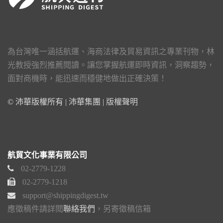
為台灣唯一涵括航運、海商法律及貿易資訊之專業刊物，林
光教授強烈推薦閱讀。讓您掌握航運即時資訊，洞察趨勢，
面對商機時，能迅速而穩健地做出正確決策！
© 沛華版權所有 | 沛華集團 |
版權聲明
航貿文化事業有限公司
02-2779-1228
02-2779-1218
support@shippingdigest.tw
應徵稿件請詳閱
聯絡我們
，另寄徵稿信箱