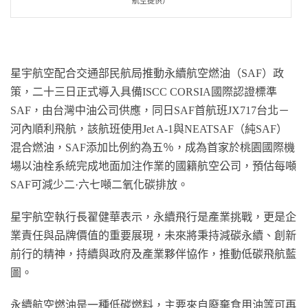
航空提供）
星宇航空配合交通部民航局推動永續航空燃油（SAF）政
策，二十三日正式導入具備ISCC CORSIA國際認證標準
SAF，由台灣中油公司供應，同日SAF首航班JX717台北－
河內順利飛航，該航班使用Jet A-1與NEATSAF（純SAF）
混合燃油，SAF添加比例約為五％，成為首家於桃園國際機
場以油栓系統完成地面加注作業的國籍航空公司，預估每噸
SAF可減少二·六七噸二氧化碳排放。
星宇航空執行長翟健華表示，永續飛行是產業挑戰，更是企
業責任與品牌價值的重要展現，未來將秉持減碳永續、創新
前行的精神，持續與政府及產業夥伴協作，推動低碳飛航藍
圖。
永續航空燃油是一種低碳燃料，主要來自廢棄食用油等可再