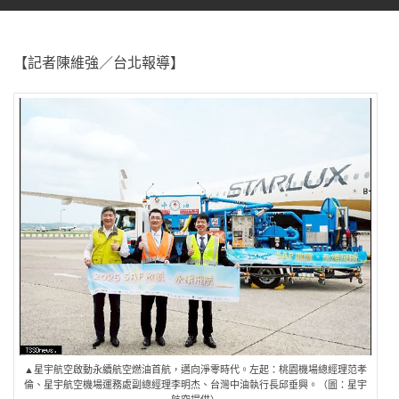
【記者陳維強／台北報導】
▲星宇航空啟動永續航空燃油首航，邁向淨零時代。左起：桃園機場總經理范孝
倫、星宇航空機場運務處副總經理李明杰、台灣中油執行長邱垂興。（圖：星宇