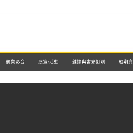
航貿影音
展覽/活動
雜誌與書籍訂購
船期資