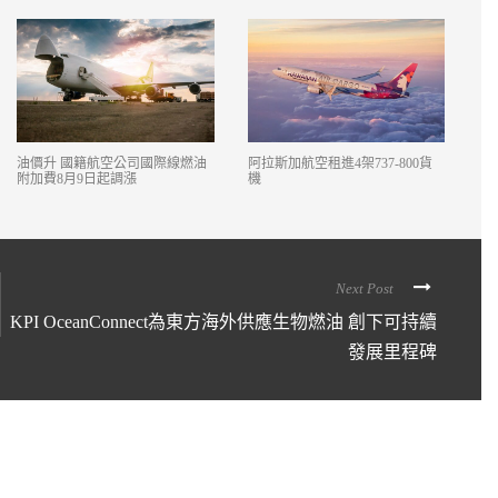
油價升 國籍航空公司國際線燃油
阿拉斯加航空租進4架737-800貨
附加費8月9日起調漲
機
Next Post
KPI OceanConnect為東方海外供應生物燃油 創下可持續
發展里程碑