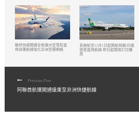
聯邦快遞開通全新廣州至雪梨直
長榮航空12月1日起開航桃園/印度
飛貨運航線強化亞洲空運網絡
德里直飛航線 即日起開放訂位購
票
Previous Post
阿聯酋航運開通遠東至非洲快捷航線