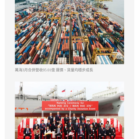
萬海3月合併營收95.01億 運價、貨量均穩步成長