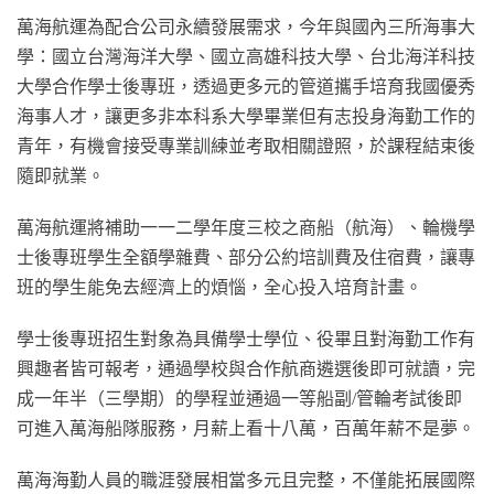
萬海航運為配合公司永續發展需求，今年與國內三所海事大
學：國立台灣海洋大學、國立高雄科技大學、台北海洋科技
大學合作學士後專班，透過更多元的管道攜手培育我國優秀
海事人才，讓更多非本科系大學畢業但有志投身海勤工作的
青年，有機會接受專業訓練並考取相關證照，於課程結束後
隨即就業。
萬海航運將補助一一二學年度三校之商船（航海）、輪機學
士後專班學生全額學雜費、部分公約培訓費及住宿費，讓專
班的學生能免去經濟上的煩惱，全心投入培育計畫。
學士後專班招生對象為具備學士學位、役畢且對海勤工作有
興趣者皆可報考，通過學校與合作航商遴選後即可就讀，完
成一年半（三學期）的學程並通過一等船副/管輪考試後即
可進入萬海船隊服務，月薪上看十八萬，百萬年薪不是夢。
萬海海勤人員的職涯發展相當多元且完整，不僅能拓展國際