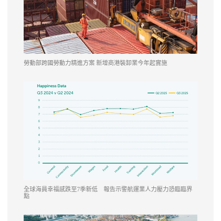
勞動部跨國勞動力精進方案 新增商港裝卸業今年起實施
全球海員幸福感跌至7季新低 報告示警航運業人力壓力恐臨臨界
點