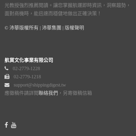
光教授強烈推薦閱讀。讓您掌握航運即時資訊，洞察趨勢，
面對商機時，能迅速而穩健地做出正確決策！
© 沛華版權所有 | 沛華集團 |
版權聲明
航貿文化事業有限公司
02-2779-1228
02-2779-1218
support@shippingdigest.tw
應徵稿件請詳閱
聯絡我們
，另寄徵稿信箱