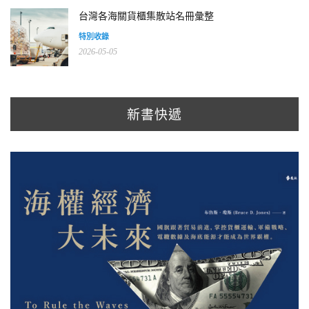
台灣各海關貨櫃集散站名冊彙整
特別收錄
2026-05-05
新書快遞