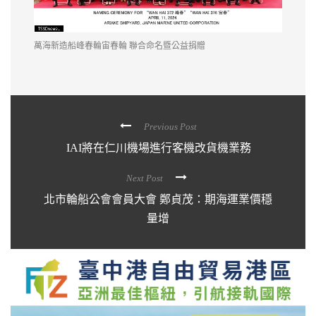
萬海新造船峰春輪宙春輪 聯合命名暨公益捐贈
Previous Post
IAI將在仁川機場進行客機改貨機業務
Next Post
北市輪船公會會員大會 鄭貞茂：期海運業價穩
量增