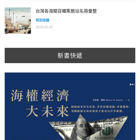
台灣各海關貨櫃集散站名冊彙整
特別收錄
2026-05-05
新書快遞