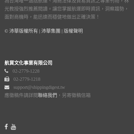
為台灣唯一涵括航運、海商法律及貿易資訊之專業刊物，林
光教授強烈推薦閱讀。讓您掌握航運即時資訊，洞察趨勢，
面對商機時，能迅速而穩健地做出正確決策！
© 沛華版權所有 | 沛華集團 |
版權聲明
航貿文化事業有限公司
02-2779-1228
02-2779-1218
support@shippingdigest.tw
應徵稿件請詳閱
聯絡我們
，另寄徵稿信箱