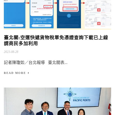
臺北關:空運快遞貨物稅單免憑證查詢下載已上線
請商民多加利用
2023-08-28
記者陳瓊如／台北報導 臺北關表...
READ MORE