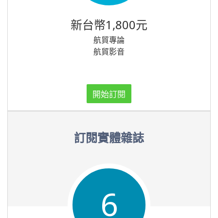
新台幣1,800元
航貿專論
航貿影音
開始訂閱
訂閱實體雜誌
6