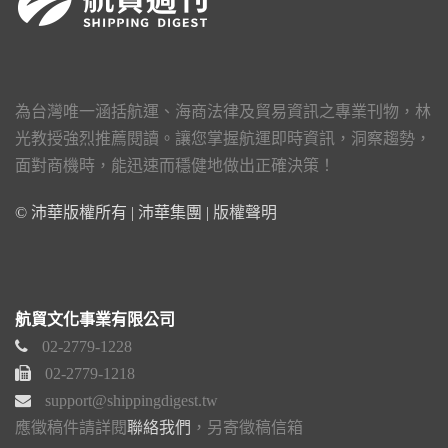
為台灣唯一涵括航運、海商法律及貿易資訊之專業刊物，林
光教授強烈推薦閱讀。讓您掌握航運即時資訊，洞察趨勢，
面對商機時，能迅速而穩健地做出正確決策！
© 沛華版權所有 | 沛華集團 |
版權聲明
航貿文化事業有限公司
02-2779-1228
02-2779-1218
support@shippingdigest.tw
應徵稿件請詳閱
聯絡我們
，另寄徵稿信箱