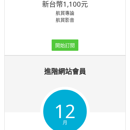
新台幣1,100元
航貿專論
航貿影音
開始訂閱
進階網站會員
12
月