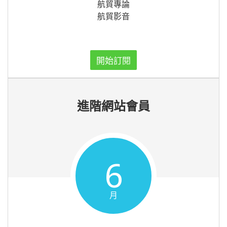
航貿專論
航貿影音
開始訂閱
進階網站會員
6
月