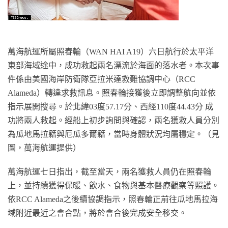
萬海航運所屬照春輪（WAN HAI A19）六日航行於太平洋
東部海域途中，成功救起兩名漂流於海面的落水者。本次事
件係由美國海岸防衛隊亞拉米達救難協調中心（RCC
Alameda）轉達求救訊息。照春輪接獲後立即調整航向並依
指示展開搜尋。於北緯03度57.17分、西經110度44.43分 成
功將兩人救起。經船上初步詢問與確認，兩名獲救人員分別
為瓜地馬拉籍與厄瓜多爾籍，當時身體狀況均屬穩定。（見
圖，萬海航運提供）
萬海航運七日指出，截至當天，兩名獲救人員仍在照春輪
上，並持續獲得保暖、飲水、食物與基本醫療觀察等照護。
依RCC Alameda之後續協調指示，照春輪正前往瓜地馬拉海
域附近最近之會合點，將於會合後完成安全移交。