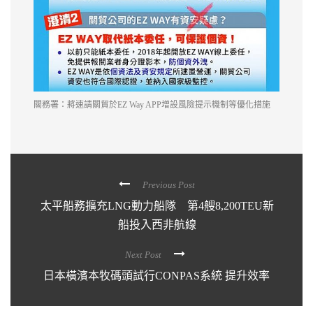
關務署：將速請關貿於EZ Way APP增設風險提示機制等優化措施
Previous Post
太平船務擴充LNG動力船隊 第4艘8,200TEU新
船投入西非航線
Next Post
日本橫濱本牧碼頭試行CONPAS系統 提升效率