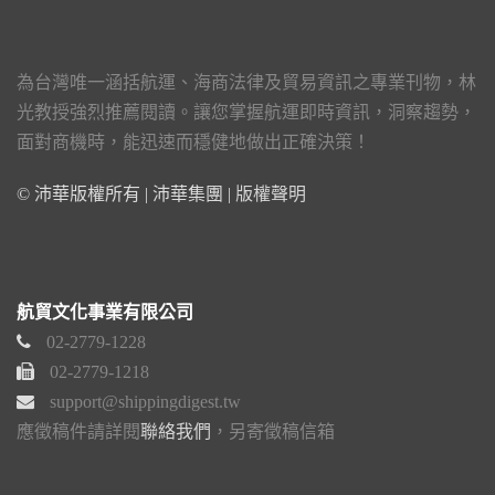
為台灣唯一涵括航運、海商法律及貿易資訊之專業刊物，林
光教授強烈推薦閱讀。讓您掌握航運即時資訊，洞察趨勢，
面對商機時，能迅速而穩健地做出正確決策！
© 沛華版權所有 | 沛華集團 |
版權聲明
航貿文化事業有限公司
02-2779-1228
02-2779-1218
support@shippingdigest.tw
應徵稿件請詳閱
聯絡我們
，另寄徵稿信箱