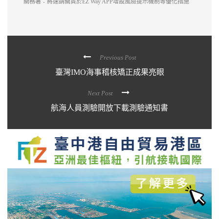
關務署：將速請關貿於EZ Way APP增設風險提示機制等優化措施
Previous Post
臺灣IMO海事稽核矯正成果亮眼
Next Post
航海人員測驗開放下載測驗通知書