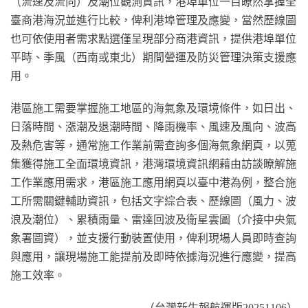
（流速及流向）及潮位觀測資訊，港埠單位一目瞭然掌握全
臺商港海況並進行比較，俾利港埠管理及應變，當然歷線圖
也可依使用者需求點選僅呈現部分商港資訊，提供港埠單位
平時、季風（西南或東北）期間營運及防災管理決策支援應
用。
港區施工需要掌握施工地區的海氣象及環境條件，如日出、
日落時間、漲潮及退潮時間、降雨機率、風速及風向、波高
及熱危害等，通常施工作業前需查詢多個海氣象網頁，以蒐
集獲得施工全面環境資訊，港灣環境資訊網藉由訪談瞭解施
工作業應用需求，港區施工應用網頁以臺中港為例，整合施
工所需關鍵輔助資訊，包括文字綜合表、歷線圖（風力、波
浪及潮位）、累積雨量、雷達回波及衛星雲圖（介接中央氣
象署圖資），並支援行動裝置使用，俾利現場人員即時查詢
與應用，讓現場施工能提前及即時依據海況進行應變，提高
施工效率。
（台灣新生報航運版20251106）