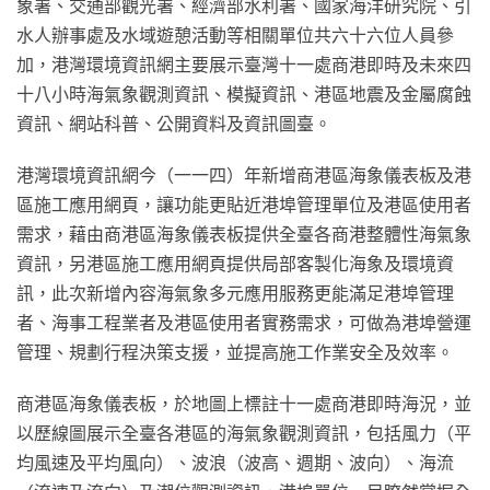
象署、交通部觀光署、經濟部水利署、國家海洋研究院、引
水人辦事處及水域遊憩活動等相關單位共六十六位人員參
加，港灣環境資訊網主要展示臺灣十一處商港即時及未來四
十八小時海氣象觀測資訊、模擬資訊、港區地震及金屬腐蝕
資訊、網站科普、公開資料及資訊圖臺。
港灣環境資訊網今（一一四）年新增商港區海象儀表板及港
區施工應用網頁，讓功能更貼近港埠管理單位及港區使用者
需求，藉由商港區海象儀表板提供全臺各商港整體性海氣象
資訊，另港區施工應用網頁提供局部客製化海象及環境資
訊，此次新增內容海氣象多元應用服務更能滿足港埠管理
者、海事工程業者及港區使用者實務需求，可做為港埠營運
管理、規劃行程決策支援，並提高施工作業安全及效率。
商港區海象儀表板，於地圖上標註十一處商港即時海況，並
以歷線圖展示全臺各港區的海氣象觀測資訊，包括風力（平
均風速及平均風向）、波浪（波高、週期、波向）、海流