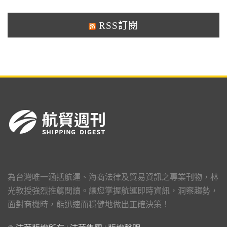
RSS訂閱
為台灣唯一涵括航運、海商法律及貿易資訊之專業刊物，林
光教授強烈推薦閱讀。讓您掌握航運即時資訊，洞察趨勢，
面對商機時，能迅速而穩健地做出正確決策！