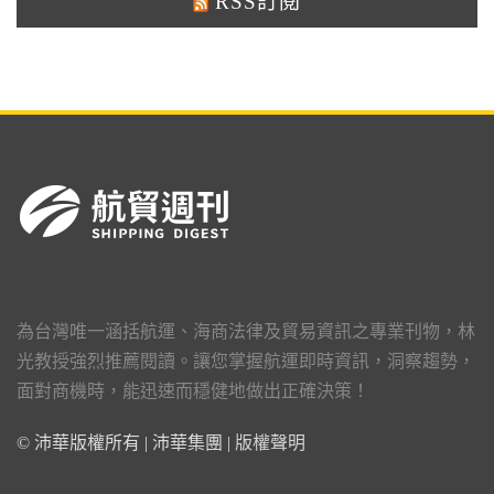
RSS訂閱
為台灣唯一涵括航運、海商法律及貿易資訊之專業刊物，林
光教授強烈推薦閱讀。讓您掌握航運即時資訊，洞察趨勢，
面對商機時，能迅速而穩健地做出正確決策！
© 沛華版權所有 | 沛華集團 |
版權聲明