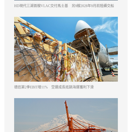
HD現代三湖首艘VLAC交付馬士基 另9艘2028年9月前陸續交船
德迅第2季EBIT增11% 空運成長抵銷海運獲利下滑