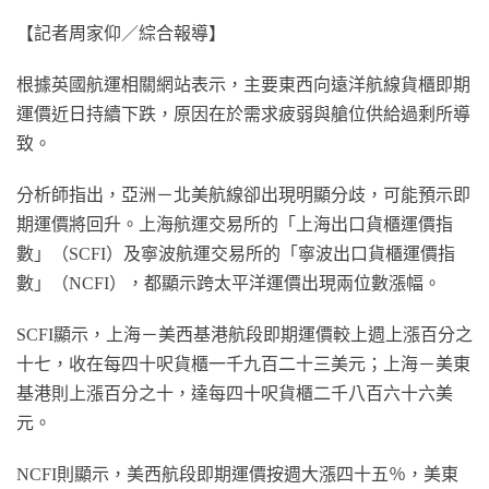
【記者周家仰／綜合報導】
根據英國航運相關網站表示，主要東西向遠洋航線貨櫃即期
運價近日持續下跌，原因在於需求疲弱與艙位供給過剩所導
致。
分析師指出，亞洲－北美航線卻出現明顯分歧，可能預示即
期運價將回升。上海航運交易所的「上海出口貨櫃運價指
數」（SCFI）及寧波航運交易所的「寧波出口貨櫃運價指
數」（NCFI），都顯示跨太平洋運價出現兩位數漲幅。
SCFI顯示，上海－美西基港航段即期運價較上週上漲百分之
十七，收在每四十呎貨櫃一千九百二十三美元；上海－美東
基港則上漲百分之十，達每四十呎貨櫃二千八百六十六美
元。
NCFI則顯示，美西航段即期運價按週大漲四十五％，美東