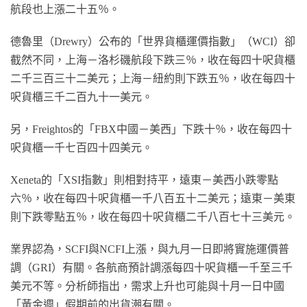
航段也上漲二十五％。
德魯里（Drewry）公布的「世界貨櫃運價指數」（WCI）卻
截然不同，上海－洛杉磯航段下跌三％，收在每四十呎貨櫃
二千三百三十二美元；上海－紐約則下跌五％，收在每四十
呎貨櫃三千二百九十一美元。
另，Freightos的「FBX中國－美西」下跌十％，收在每四十
呎貨櫃一千七百四十四美元。
Xeneta的「XSI指數」則相對持平，遠東－美西小跌零點
六％，收在每四十呎貨櫃一千八百五十二美元；遠東－美東
則下跌零點五％，收在每四十呎貨櫃二千八百七十三美元。
業界認為，SCFI與NCFI上漲，與九月一日即將實施運價普
調（GRI）有關。各航商預計調漲每四十呎貨櫃一千至三千
美元不等。分析師指出，需求上升也可能與十月一日中國
「黃金週」假期前的出貨潮有關。