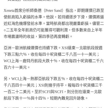
Xeneta首席分析師桑德（Peter Sand）指出，即期運價已跌至
使航商陷入虧損的水準。他說，若持續逐步下滑，運價將逼
近紅海危機爆發前水準。當時航商都出現嚴重虧損。儘管二
○二五年全年航商仍可能獲得可觀利潤，但多數來自上半年
市場震盪時的收益，第四季恐再度轉虧。
亞洲－歐洲航線運價也持續下跌。XSI遠東－北歐航段按週
下跌三點六％，收在每四十呎貨櫃二千八百一十一美元；
WCI上海－鹿特丹航段大跌十％，收在每四十呎貨櫃二千六
百六十一美元。
另，WCI上海－熱那亞航段下跌五％，收在每四十呎貨櫃二
千八百四十一美元；XSI則幾乎持平，報每四十呎貨櫃三千
一百二十二美元。至於SCFI與NCFI，則分別在遠東－北歐
航段下跌十一％與十四％，短期內難見回升跡象。