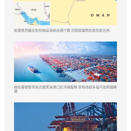
航運業界籲反對荷姆茲海峽收通行費 恐開啟國際航道危險先例
赫伯羅德暫停烏克蘭黑海港口近洋線服務 貨物改經多瑙河及鄰國轉
運