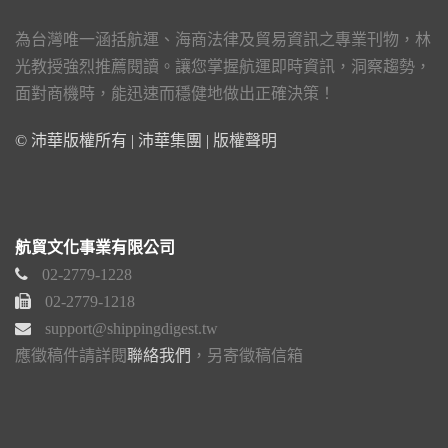
為台灣唯一涵括航運、海商法律及貿易資訊之專業刊物，林
光教授強烈推薦閱讀。讓您掌握航運即時資訊，洞察趨勢，
面對商機時，能迅速而穩健地做出正確決策！
© 沛華版權所有 | 沛華集團 |
版權聲明
航貿文化事業有限公司
02-2779-1228
02-2779-1218
support@shippingdigest.tw
應徵稿件請詳閱
聯絡我們
，另寄徵稿信箱