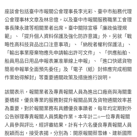
座談會包括臺中市報關公會理事長李光彩、臺中市船務代理
公會理事林文章及林忠億，以及臺中市報關服務職業工會理
事長陳永建等相關業者出席。臺中關除宣導「廉政倫理規
範」、「提升個人資料保護及強化防詐意識」外，另就「戰
略性高科技貨品出口注意事項」、「納稅者權利保護法」、
「輸出事業廢棄物應先申請輸出許可文件」、「供應船舶、
船員用品日用品申報表兼准單線上申報」、「進口快遞貨物
簡易申報單全面預先委任」及「電子（紙）封條應完成相關
作業始得解封」等重要通關政策及措施進行說明。
該關表示，報關業者及專責報關人員為進出口廠商與海關重
要橋樑，優良專業的服務對提升報關品質及貨物通關效率甚
為重要，對於報關業務有具體優良事蹟者，每年均定期對外
公告辦理專責報關人員獎勵作業。本年計二○一位專責報關
人員參與評比，經評審結果，計有十六名優良專責報關人員
脫穎而出，接受表揚，分別為：開原報關蔡雪蜂、建新國際