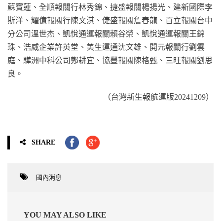
蘇寶蓮、全順報關行林秀錦、捷盛報關楊揚光、建新國際李
斯洋、耀億報關行陳文淇、倢盛報關詹春龍、百立報關台中
分公司溫世杰、凱悅通運報關賴谷榮、凱悅通運報關王錦
珠、浩威企業許英堂、美生運通沈文雄、開元報關行劉雲
庭、驊洲中科公司鄭耕宜、協豐報關陳格甄、三旺報關劉思
良。
（台灣新生報航運版20241209）
SHARE
國內消息
YOU MAY ALSO LIKE