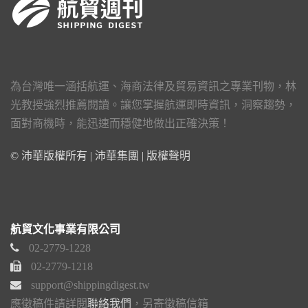
為台灣唯一涵括航運、海商法律及貿易資訊之專業刊物，林
光教授強烈推薦閱讀。讓您掌握航運即時資訊，洞察趨勢，
面對商機時，能迅速而穩健地做出正確決策！
© 沛華版權所有 | 沛華集團 |
版權聲明
航貿文化事業有限公司
02-2779-1228
02-2779-1218
support@shippingdigest.tw
應徵稿件請詳閱
聯絡我們
，另寄徵稿信箱