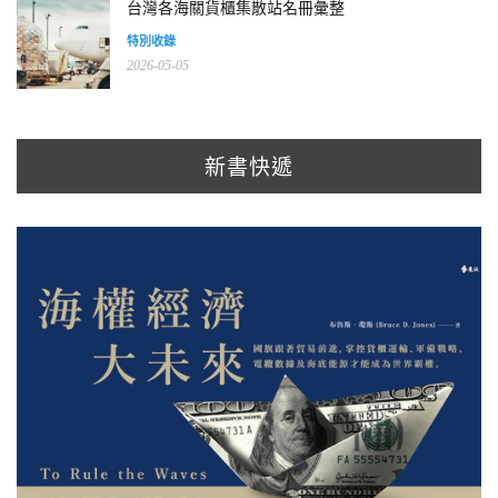
台灣各海關貨櫃集散站名冊彙整
特別收錄
2026-05-05
新書快遞