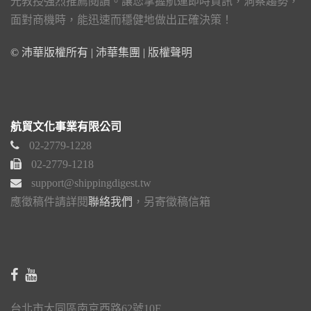
光教授強烈推薦閱讀。讓您掌握航運即時資訊，洞察趨勢，
面對商機時，能迅速而穩健地做出正確決策！
© 沛華版權所有 | 沛華集團 |
版權聲明
航貿文化事業有限公司
02-2779-1228
02-2779-1218
support@shippingdigest.tw
應徵稿件請詳閱
聯絡我們
，另寄徵稿信箱
台北市大同區南京西路62號10F