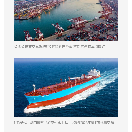
英國碳排放交易系統UK ETS延伸至海運業 航運成本引關注
HD現代三湖首艘VLAC交付馬士基 另9艘2028年9月前陸續交船