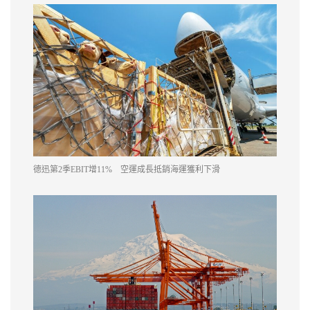
德迅第2季EBIT增11% 空運成長抵銷海運獲利下滑