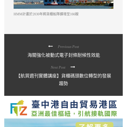
HMM計畫於2030年將貨櫃船隊擴增至166艘
Previous Post
海關強化被動式電子封條耐候性效能
Next Post
【航貿週刊實體講座】貨櫃碼頭數位轉型的發展
趨勢