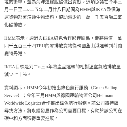
境的衝擊，並為海洋運輸脫碳做出貢獻。這項協議在今年三
月一日至二○二五年二月廿八日期間為HMM與IKEA整個海
運貨物部署這類生物燃料，協助減少約一萬一千五百噸二氧
化碳排放。
HMM表示，透過與IKEA綠色合作夥伴關係，能將價值一萬
四千五百三十四TEU的零排放貨物從韓國釜山港運輸到荷蘭
鹿特丹港。
IKEA目標是到二○三○年將產品運輸的相對溫室氣體排放量
減少七十％。
資料顯示，HMM今年初推出綠色航行服務（Green Sailing
Service）；今年三月HMM與德國運輸物流公司Hellmann
Worldwide Logistics合作推出綠色航行服務。該公司將持續
尋找方法，將永續發展作為公司首要目標，有助於該公司在
碳中和方面獲得重要進展。