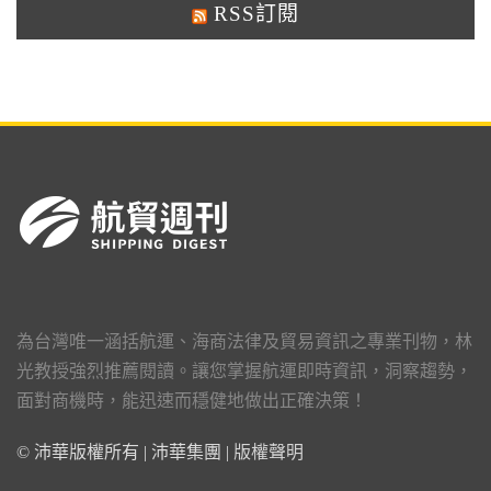
RSS訂閱
為台灣唯一涵括航運、海商法律及貿易資訊之專業刊物，林
光教授強烈推薦閱讀。讓您掌握航運即時資訊，洞察趨勢，
面對商機時，能迅速而穩健地做出正確決策！
© 沛華版權所有 | 沛華集團 |
版權聲明