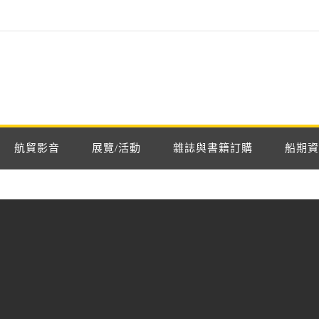
航貿影音
展覽/活動
雜誌與書籍訂購
船期資