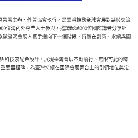
經濟部國際貿易署主辦、外貿協會執行，是臺灣推動全球會展對話與交流
000位海內外專業人士參與，邀請超過200位國際講者分享經
row」為主題，象徵臺灣會展人攜手邁向下一個階段，持續在創新、永續與國
條與科技感配色設計，展現臺灣會展不斷前行、無限可能的精
來的重要里程碑，為臺灣持續在國際會展舞台上的引領地位奠定